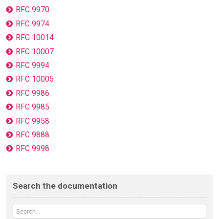
RFC 9970
RFC 9974
RFC 10014
RFC 10007
RFC 9994
RFC 10005
RFC 9986
RFC 9985
RFC 9958
RFC 9888
RFC 9998
Search the documentation